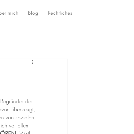
ber mich
Blog
Rechtliches
 Begründer der 
avon überzeugt, 
en von sozialen 
lich vor allem 
HÖREN
. Weil 