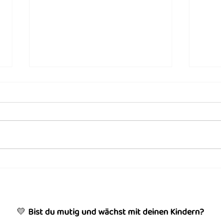
Warum ist Elternbildung
Mit 
immernoch ein Tabu?
in C
💛
Bist du mutig und wächst mit deinen Kindern?