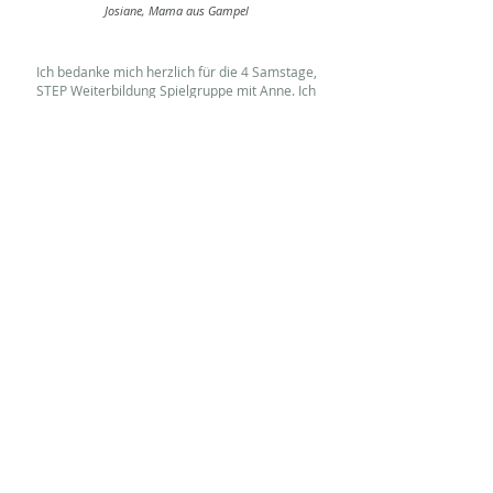
Josiane, Mama aus Gampel
Ich bedanke mich herzlich für die 4 Samstage,
STEP Weiterbildung Spielgruppe mit Anne. Ich
habe sehr viel für meine Spielgruppe
mitgenommen.
Anita, Spielgruppenleiterin aus Walzenhausen
Der Vortrag war ein lehrreicher Einblick ins
Thema. Anne kann super autenthisch und
ungezwungen vortragen. Die Zeit verging wie im
Flug.
Andrea, Schulsozialarbeiterin und Mama aus Andwil
Anne ist sehr professionell und dabei ganz
unkompliziert. Ihre Ideen und Vorschläge sind
fundiert und mit viel Herz für alle Beteiligten.
Grosse Empfehlung!
Franziska, Mama aus Altstätten