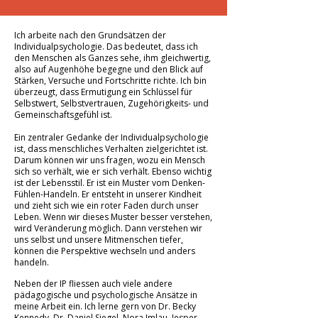
Ich arbeite nach den Grundsätzen der
Individualpsychologie. Das bedeutet, dass ich
den Menschen als Ganzes sehe, ihm gleichwertig,
also auf Augenhöhe begegne und den Blick auf
Stärken, Versuche und Fortschritte richte. Ich bin
überzeugt, dass Ermutigung ein Schlüssel für
Selbstwert, Selbstvertrauen, Zugehörigkeits- und
Gemeinschaftsgefühl ist.
Ein zentraler Gedanke der Individualpsychologie
ist, dass menschliches Verhalten zielgerichtet ist.
Darum können wir uns fragen, wozu ein Mensch
sich so verhält, wie er sich verhält. Ebenso wichtig
ist der Lebensstil. Er ist ein Muster vom Denken-
Fühlen-Handeln. Er entsteht in unserer Kindheit
und zieht sich wie ein roter Faden durch unser
Leben. Wenn wir dieses Muster besser verstehen,
wird Veränderung möglich. Dann verstehen wir
uns selbst und unsere Mitmenschen tiefer,
können die Perspektive wechseln und anders
handeln.
Neben der IP fliessen auch viele andere
pädagogische und psychologische Ansätze in
meine Arbeit ein. Ich lerne gern von Dr. Becky
Kennedy, Dr. Daniel Siegel, Nora Imlau, Jesper