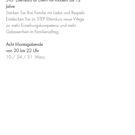
Jahre
Stärken Sie Ihre Familie mit Liebe und Respekt. 
Entdecken Sie im STEP Elternkurs neue Wege 
zu mehr Erziehungskompetenz und mehr 
Gelassenheit im Familienalltag.
Acht Montagabende
von 20 bis 22 Uhr
10./ 24./ 31. März,
Mehr anzeigen
Diese Veranstaltung teilen
💛
Bist du mutig und wächst mit deinen Kindern?
Ich begleite dich gern auf deinem Weg – mit