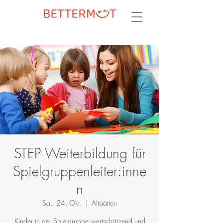
STEP Weiterbildung für
Spielgruppenleiter:inne
n
Sa., 24. Okt.
  |  
Altstätten
Kinder in der Spielgruppe wertschätzend und