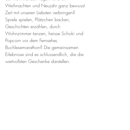
Weihnachten und Neujahr ganz bewusst 
Zeit mit unseren Liebsten verbringen? 
Spiele spielen, Plätzchen backen, 
Geschichten erzählen, durch 
Wohnzimmer tanzen, heisse Schoki und 
Popcorn vor dem Fernseher, 
Buchlesemarathon? Die gemeinsamen 
Erlebnisse sind es schlussendlich, die die 
wertvollsten Geschenke darstellen.
So bleibt mir euch herzlich Frohe Festtage 
zu wünschen. Achtet auf euch und 
geniesst die freien Tage. 
Herzlichst
Anne
PS: Melde dich bei Fragen oder 